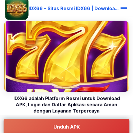
IDX66 - Situs Resmi IDX66 | Download & Daftar Gratis
IDX66 adalah Platform Resmi untuk Download
APK, Login dan Daftar Aplikasi secara Aman
dengan Layanan Terpercaya
Unduh APK