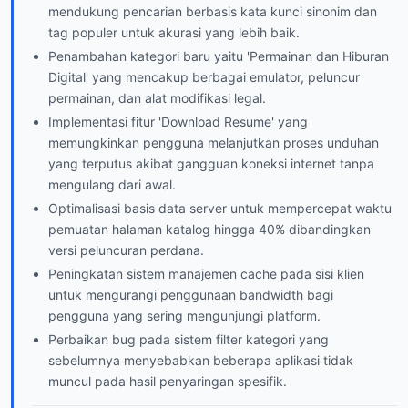
mendukung pencarian berbasis kata kunci sinonim dan
tag populer untuk akurasi yang lebih baik.
Penambahan kategori baru yaitu 'Permainan dan Hiburan
Digital' yang mencakup berbagai emulator, peluncur
permainan, dan alat modifikasi legal.
Implementasi fitur 'Download Resume' yang
memungkinkan pengguna melanjutkan proses unduhan
yang terputus akibat gangguan koneksi internet tanpa
mengulang dari awal.
Optimalisasi basis data server untuk mempercepat waktu
pemuatan halaman katalog hingga 40% dibandingkan
versi peluncuran perdana.
Peningkatan sistem manajemen cache pada sisi klien
untuk mengurangi penggunaan bandwidth bagi
pengguna yang sering mengunjungi platform.
Perbaikan bug pada sistem filter kategori yang
sebelumnya menyebabkan beberapa aplikasi tidak
muncul pada hasil penyaringan spesifik.