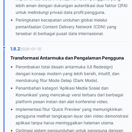
lebih aman dengan dukungan autentikasi dua faktor (2FA)
untuk melindungi privasi data profil pengguna.
Peningkatan kecepatan unduhan global melalui
pemanfaatan Content Delivery Network (CDN) yang
tersebar di berbagai pusat data internasional.
1.8.2
2026-01-10
Transformasi Antarmuka dan Pengalaman Pengguna
Perombakan total desain antarmuka (UI Redesign)
dengan konsep modern yang lebih bersih, intuitif, dan
mendukung fitur Mode Gelap (Dark Mode).
Penambahan kategori 'Aplikasi Media Sosial dan
Komunikasi' yang mencakup versi terbaru dari berbagai
platform pesan instan dan alat konferensi video.
Implementasi fitur 'Quick Preview' yang memungkinkan
pengguna melihat tangkapan layar dan video demonstrasi
aplikasi tanpa harus meninggalkan halaman utama.
Optimasi sistem pengunduhan untuk pengguna dengan