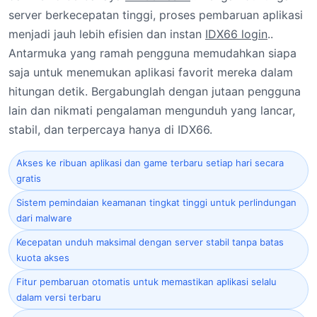
server berkecepatan tinggi, proses pembaruan aplikasi
menjadi jauh lebih efisien dan instan
IDX66 login
..
Antarmuka yang ramah pengguna memudahkan siapa
saja untuk menemukan aplikasi favorit mereka dalam
hitungan detik. Bergabunglah dengan jutaan pengguna
lain dan nikmati pengalaman mengunduh yang lancar,
stabil, dan terpercaya hanya di IDX66.
Akses ke ribuan aplikasi dan game terbaru setiap hari secara
gratis
Sistem pemindaian keamanan tingkat tinggi untuk perlindungan
dari malware
Kecepatan unduh maksimal dengan server stabil tanpa batas
kuota akses
Fitur pembaruan otomatis untuk memastikan aplikasi selalu
dalam versi terbaru