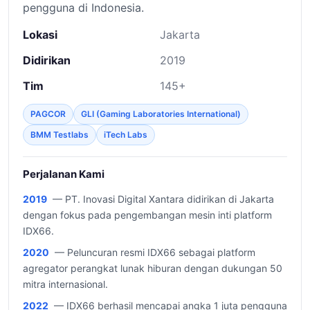
pengguna di Indonesia.
Lokasi
Jakarta
Didirikan
2019
Tim
145+
PAGCOR
GLI (Gaming Laboratories International)
BMM Testlabs
iTech Labs
Perjalanan Kami
2019
— PT. Inovasi Digital Xantara didirikan di Jakarta
dengan fokus pada pengembangan mesin inti platform
IDX66.
2020
— Peluncuran resmi IDX66 sebagai platform
agregator perangkat lunak hiburan dengan dukungan 50
mitra internasional.
2022
— IDX66 berhasil mencapai angka 1 juta pengguna