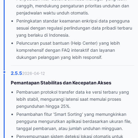
canggih, mendukung pengaturan prioritas unduhan dan
penjadwalan waktu unduh otomatis.
Peningkatan standar keamanan enkripsi data pengguna
sesuai dengan regulasi perlindungan data pribadi terbaru
yang berlaku di Indonesia.
Peluncuran pusat bantuan (Help Center) yang lebih
komprehensif dengan FAQ interaktif dan layanan
dukungan pelanggan yang lebih responsif.
2.5.5
2026-04-12
Pemantapan Stabilitas dan Kecepatan Akses
Pembaruan protokol transfer data ke versi terbaru yang
lebih stabil, mengurangi latensi saat memulai proses
pengunduhan hingga 25%.
Penambahan fitur 'Smart Sorting' yang memungkinkan
pengguna mengurutkan aplikasi berdasarkan ukuran file,
tanggal pembaruan, atau jumlah unduhan mingguan.
Penyempurnaan sistem deteksi lokasi otomatis untuk