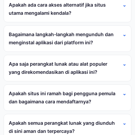
Apakah ada cara akses alternatif jika situs
utama mengalami kendala?
Bagaimana langkah-langkah mengunduh dan
menginstal aplikasi dari platform ini?
Apa saja perangkat lunak atau alat populer
yang direkomendasikan di aplikasi ini?
Apakah situs ini ramah bagi pengguna pemula
dan bagaimana cara mendaftarnya?
Apakah semua perangkat lunak yang diunduh
di sini aman dan terpercaya?