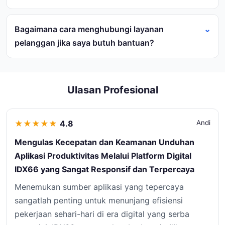
Bagaimana cara menghubungi layanan
pelanggan jika saya butuh bantuan?
Ulasan Profesional
★
★
★
★
★
4.8
Andi
Mengulas Kecepatan dan Keamanan Unduhan
Aplikasi Produktivitas Melalui Platform Digital
IDX66 yang Sangat Responsif dan Terpercaya
Menemukan sumber aplikasi yang tepercaya
sangatlah penting untuk menunjang efisiensi
pekerjaan sehari-hari di era digital yang serba