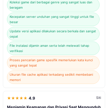
Koleksi game dari berbagai genre yang sangat luas dan
beragam
Kecepatan server unduhan yang sangat tinggi untuk file
besar
Update versi aplikasi dilakukan secara berkala dan sangat
cepat
File instalasi dijamin aman serta telah melewati tahap
verifikasi
Proses pencarian game spesifik memerlukan kata kunci
yang sangat tepat
Ukuran file cache aplikasi terkadang sedikit membebani
memori
★
★
★
★
★
4.9
Siti
Menjamin Keamanan dan Privasi Saat Mengunduh