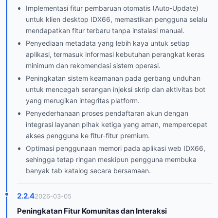
Implementasi fitur pembaruan otomatis (Auto-Update)
untuk klien desktop IDX66, memastikan pengguna selalu
mendapatkan fitur terbaru tanpa instalasi manual.
Penyediaan metadata yang lebih kaya untuk setiap
aplikasi, termasuk informasi kebutuhan perangkat keras
minimum dan rekomendasi sistem operasi.
Peningkatan sistem keamanan pada gerbang unduhan
untuk mencegah serangan injeksi skrip dan aktivitas bot
yang merugikan integritas platform.
Penyederhanaan proses pendaftaran akun dengan
integrasi layanan pihak ketiga yang aman, mempercepat
akses pengguna ke fitur-fitur premium.
Optimasi penggunaan memori pada aplikasi web IDX66,
sehingga tetap ringan meskipun pengguna membuka
banyak tab katalog secara bersamaan.
2.2.4
2026-03-05
Peningkatan Fitur Komunitas dan Interaksi