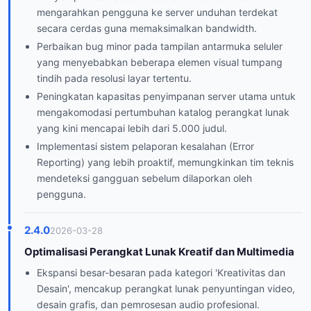
mengarahkan pengguna ke server unduhan terdekat
secara cerdas guna memaksimalkan bandwidth.
Perbaikan bug minor pada tampilan antarmuka seluler
yang menyebabkan beberapa elemen visual tumpang
tindih pada resolusi layar tertentu.
Peningkatan kapasitas penyimpanan server utama untuk
mengakomodasi pertumbuhan katalog perangkat lunak
yang kini mencapai lebih dari 5.000 judul.
Implementasi sistem pelaporan kesalahan (Error
Reporting) yang lebih proaktif, memungkinkan tim teknis
mendeteksi gangguan sebelum dilaporkan oleh
pengguna.
2.4.0
2026-03-28
Optimalisasi Perangkat Lunak Kreatif dan Multimedia
Ekspansi besar-besaran pada kategori 'Kreativitas dan
Desain', mencakup perangkat lunak penyuntingan video,
desain grafis, dan pemrosesan audio profesional.