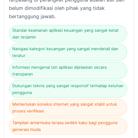
belum dimodifikasi oleh pihak yang tidak
bertanggung jawab.
Standar keamanan aplikasi keuangan yang sangat ketat
dan terjamin
Navigasi kategori keuangan yang sangat mendetail dan
teratur
Informasi mengenai izin aplikasi dijelaskan secara
transparan
Dukungan teknis yang sangat responsif terhadap keluhan
pengguna
Memerlukan koneksi internet yang sangat stabil untuk
proses verifikasi
Tampilan antarmuka terasa sedikit kaku bagi pengguna
generasi muda