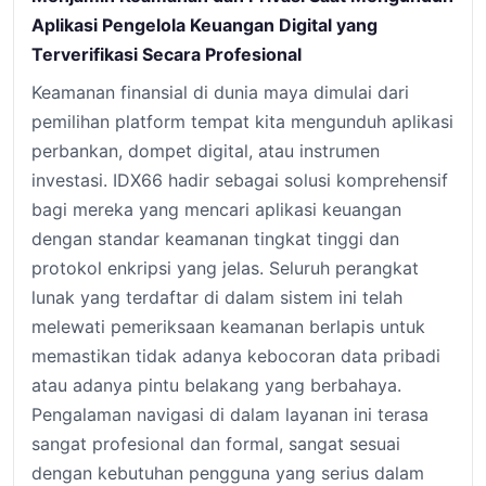
Aplikasi Pengelola Keuangan Digital yang
Terverifikasi Secara Profesional
Keamanan finansial di dunia maya dimulai dari
pemilihan platform tempat kita mengunduh aplikasi
perbankan, dompet digital, atau instrumen
investasi. IDX66 hadir sebagai solusi komprehensif
bagi mereka yang mencari aplikasi keuangan
dengan standar keamanan tingkat tinggi dan
protokol enkripsi yang jelas. Seluruh perangkat
lunak yang terdaftar di dalam sistem ini telah
melewati pemeriksaan keamanan berlapis untuk
memastikan tidak adanya kebocoran data pribadi
atau adanya pintu belakang yang berbahaya.
Pengalaman navigasi di dalam layanan ini terasa
sangat profesional dan formal, sangat sesuai
dengan kebutuhan pengguna yang serius dalam