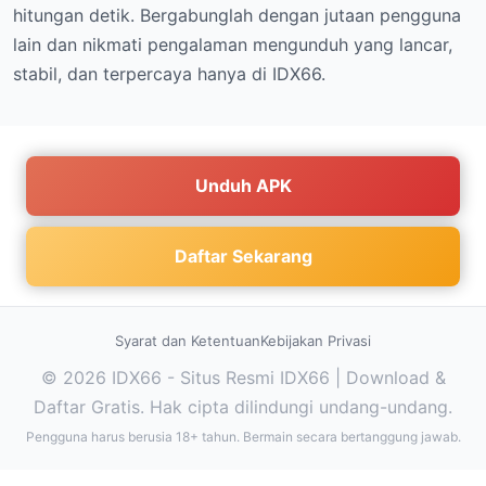
hitungan detik. Bergabunglah dengan jutaan pengguna
lain dan nikmati pengalaman mengunduh yang lancar,
stabil, dan terpercaya hanya di IDX66.
Unduh APK
Daftar Sekarang
Syarat dan Ketentuan
Kebijakan Privasi
© 2026 IDX66 - Situs Resmi IDX66 | Download &
Daftar Gratis. Hak cipta dilindungi undang-undang.
Pengguna harus berusia 18+ tahun. Bermain secara bertanggung jawab.