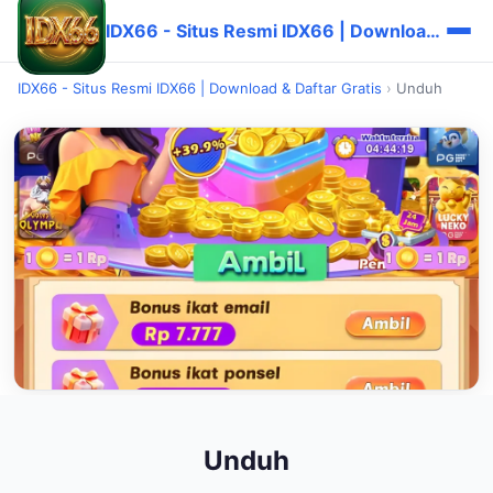
IDX66 - Situs Resmi IDX66 | Download & Daftar Gratis
IDX66 - Situs Resmi IDX66 | Download & Daftar Gratis
›
Unduh
Unduh