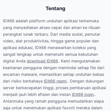
Tentang
IDX66 adalah platform unduhan aplikasi terkemuka
yang menyediakan akses cepat dan aman ke ribuan
perangkat lunak terbaru. Dari media sosial, pemutar
video, alat produktivitas, hingga game populer dan
aplikasi edukasi, IDX66 menawarkan koleksi yang
sangat lengkap untuk memenuhi semua kebutuhan
digital Anda
download IDX66
.. Kami mengutamakan
keamanan pengguna dengan memindai setiap file dari
ancaman malware, memastikan setiap unduhan bebas
dari risiko berbahaya
IDX66 resmi
.. Dengan dukungan
server berkecepatan tinggi, proses pembaruan aplikasi
menjadi jauh lebih efisien dan instan
IDX66 login
..
Antarmuka yang ramah pengguna memudahkan siapa
saja untuk menemukan aplikasi favorit mereka dalam