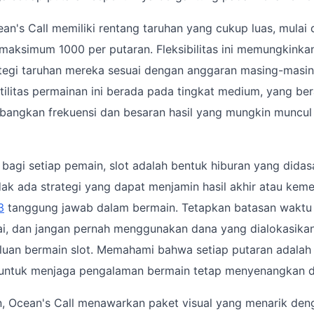
Ocean's Call memiliki rentang taruhan yang cukup luas, mulai
maksimum 1000 per putaran. Fleksibilitas ini memungkinka
tegi taruhan mereka sesuai dengan anggaran masing-masin
tilitas permainan ini berada pada tingkat medium, yang ber
ngkan frekuensi dan besaran hasil yang mungkin muncul 
bagi setiap pemain, slot adalah bentuk hiburan yang dida
ak ada strategi yang dapat menjamin hasil akhir atau keme
3
tanggung jawab dalam bermain. Tetapkan batasan waktu
i, dan jangan pernah menggunakan dana yang dialokasika
luan bermain slot. Memahami bahwa setiap putaran adalah
 untuk menjaga pengalaman bermain tetap menyenangkan d
n, Ocean's Call menawarkan paket visual yang menarik d