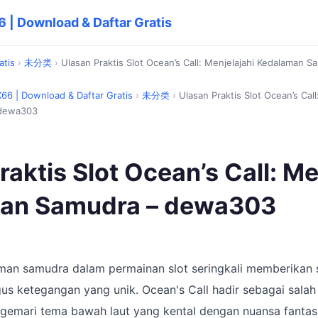
6 | Download & Daftar Gratis
atis
›
未分类
›
Ulasan Praktis Slot Ocean’s Call: Menjelajahi Kedalaman
X66 | Download & Daftar Gratis
›
未分类
›
Ulasan Praktis Slot Ocean’s Call
 dewa303
raktis Slot Ocean’s Call: Me
an Samudra – dewa303
aman samudra dalam permainan slot seringkali memberikan 
us ketegangan yang unik. Ocean's Call hadir sebagai salah 
emari tema bawah laut yang kental dengan nuansa fantas