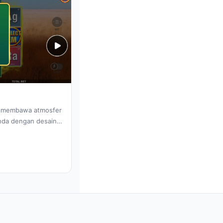
™ membawa atmosfer
Anda dengan desain
kan oleh Playtech...