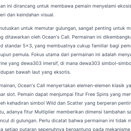
inan ini dirancang untuk membawa pemain menyelami ekosi
ri dan keindahan visual.
utuskan untuk memutar gulungan, sangat penting untuk 
ang ditawarkan oleh Ocean's Call. Permainan ini dikembang
id standar 5×3, yang membuatnya cukup familiar bagi pema
pun pemula. Fokus utama dari permainan ini adalah meny
rine yang dewa303 imersif, di mana dewa303 simbol-simbol
dupan bawah laut yang eksotis.
rmainan, Ocean's Call menyertakan elemen-elemen klasik ya
r slot. Pemain dapat menjumpai fitur Free Spins yang menj
leh kehadiran simbol Wild dan Scatter yang berperan pent
itu, adanya fitur Multiplier memberikan dimensi tambahan s
ncul di gulungan. Perlu dicatat bahwa permainan ini tidak 
ga setiap putaran sepenuhnya bergantung pada mekanisme