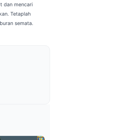
t dan mencari
ikan. Tetaplah
iburan semata.