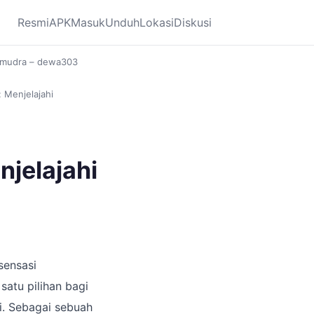
Resmi
APK
Masuk
Unduh
Lokasi
Diskusi
 Samudra – dewa303
: Menjelajahi
njelajahi
sensasi
satu pilihan bagi
i. Sebagai sebuah